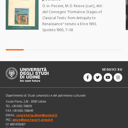
O. in: Pecere, M. D. Reeve (curr.), Atti
del Convegno "Formative Stages of
Classical Texts: from Antiquity to
Renaissance" tenuto a Erice 1993,
Spoleto 1995, 7–38
SEGUICI SU
Dipartimento di Studi umanistici e del patrimonio culturale
Vicolo Florio, 2/B - 33100 Udine
TEL +39 0432 556619
FAX +39 0432 556649
EMAIL:
segreteria.dium@uniud.it
PEC:
amce@postacert.uniud.it
CF 80014550307