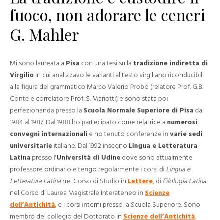
fuoco, non adorare le ceneri
G. Mahler
Mi sono laureata a
Pisa
con una tesi sulla
tradizione indiretta di
Virgilio
in cui analizzavo le varianti al testo virgiliano riconducibili
alla figura del grammatico Marco Valerio Probo (relatore Prof. G.B.
Conte e correlatore Prof. S. Mariotti) e sono stata poi
perfezionanda presso la
Scuola Normale Superiore di Pisa
dal
1984 al 1987. Dal 1988 ho partecipato come relatrice a
numerosi
convegni internazionali
e ho tenuto conferenze in
varie sedi
universitarie
italiane. Dal 1992 insegno
Lingua e Letteratura
Latina
presso l'
Università di Udine
dove sono attualmente
professore ordinario e tengo regolarmente i corsi di
Lingua e
Letteratura Latina
nel Corso di Studio in
Lettere
, di
Filologia Latina
nel Corso di Laurea Magistrale Interateneo in
Scienze
dell’Antichità
, e i corsi interni presso la Scuola Superiore. Sono
membro del collegio del Dottorato in
Scienze dell’Antichità
.