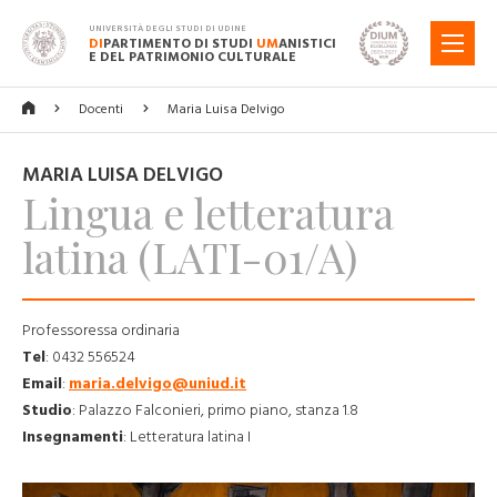
UNIVERSITÀ DEGLI STUDI DI UDINE
DI
PARTIMENTO DI STUDI
UM
ANISTICI
MENU
E DEL PATRIMONIO CULTURALE
Docenti
Maria Luisa Delvigo
MARIA LUISA DELVIGO
Lingua e letteratura
latina (LATI-01/A)
Professoressa ordinaria
Tel
:
0432 556524
Email
:
maria.delvigo@uniud.it
Studio
:
Palazzo Falconieri, primo piano, stanza 1.8
Insegnamenti
:
Letteratura latina I