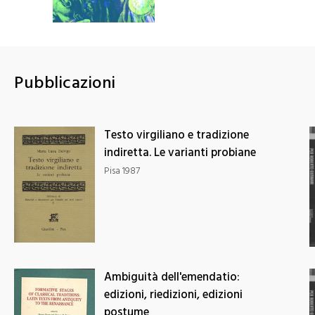
Fenomeni di
intertestualità
tematica e di
situazione nella
Pubblicazioni
letteratura
classica
Testo virgiliano e tradizione
indiretta. Le varianti probiane
Pisa 1987
Ambiguità dell'emendatio:
edizioni, riedizioni, edizioni
postume