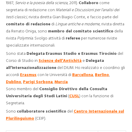
1987,
Servio e la poesia della scienza
, 2011).
Collaboro
come
segretaria di redazione con
Materiali e Discussioni per l’analisi dei
testi classici
, rivista diretta Gian Biagio Conte, e faccio parte del
comitato di redazione
di
Lingue antiche e moderne
, rivista diretta
da Renato Oniga, sono
membro del comitato scientifico
della
rivista
Polymnia
. Svolgo attività di
referee
per numerose riviste
specializzate internazionali.
Sono stata
Delegata
Erasmus Studio e Erasmus Tirocinio
del
Corso di Studio in
Scienze dell’Antichità
e
Delegata
all’Internazionalizzazione
del DIUM. Ho realizzato e coordino gli
accordi
Erasmus
con le Università di
Barcellona
,
Berlino
,
Dublino
,
Parigi Sorbona
,
Murcia
.
Sono membro del
Consiglio Direttivo della Consulta
Universitaria degli Studi Latini
(
CUSL
) con la funzione di
Segretaria.
Sono
collaboratore scientifico
del
Centro Internazionale sul
Plurilinguismo
(CEIP).