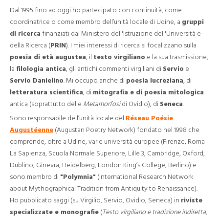
Dal 1995 fino ad oggi ho partecipato con continuità, come
coordinatrice o come membro dell’unità locale di Udine, a
gruppi
di ricerca
finanziati dal Ministero dell'Istruzione dell'Università e
della Ricerca (
PRIN
). I miei interessi di ricerca si focalizzano sulla
poesia di età augustea
, il
testo virgiliano
e la sua trasmissione,
la
filologia antica
, gli antichi commenti virgiliani di
Servio
e
Servio Danielino
. Mi occupo anche di
poesia lucreziana
, di
letteratura scientifica
, di
mitografia e di poesia mitologica
antica (soprattutto delle
Metamorfosi
di Ovidio), di
Seneca
.
Sono responsabile dell’unità locale del
Réseau Poésie
Augustéenne
(Augustan Poetry Network) fondato nel 1998 che
comprende, oltre a Udine, varie università europee (Firenze, Roma
La Sapienza, Scuola Normale Superiore, Lille 3, Cambridge, Oxford,
Dublino, Ginevra, Heidelberg, London King’s College, Berlino) e
sono membro di
"Polymnia"
(International Research Network
about Mythographical Tradition from Antiquity to Renaissance).
Ho pubblicato saggi (su Virgilio, Servio, Ovidio, Seneca) in
riviste
specializzate e monografie
(
Testo virgiliano e tradizione indiretta
,