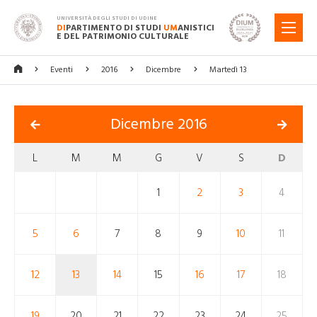
UNIVERSITÀ DEGLI STUDI DI UDINE
DI
PARTIMENTO DI STUDI
UM
ANISTICI
MENU
E DEL PATRIMONIO CULTURALE
Eventi
2016
Dicembre
Martedì 13
Dicembre 2016
L
M
M
G
V
S
D
1
2
3
4
5
6
7
8
9
10
11
12
13
14
15
16
17
18
19
20
21
22
23
24
25