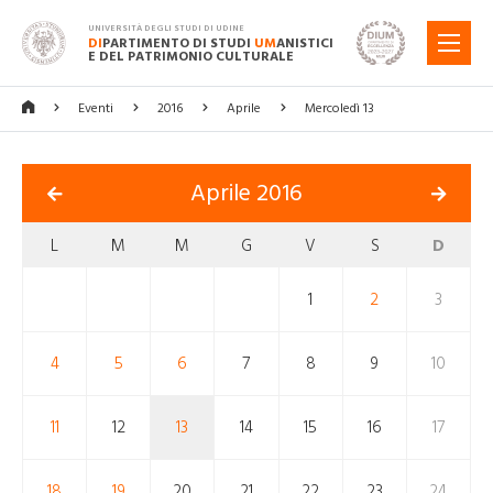
UNIVERSITÀ DEGLI STUDI DI UDINE
DI
PARTIMENTO DI STUDI
UM
ANISTICI
MENU
E DEL PATRIMONIO CULTURALE
Eventi
2016
Aprile
Mercoledì 13
Aprile 2016
L
M
M
G
V
S
D
1
2
3
4
5
6
7
8
9
10
11
12
13
14
15
16
17
18
19
20
21
22
23
24