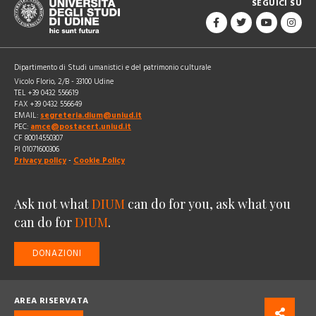
SEGUICI SU
Dipartimento di Studi umanistici e del patrimonio culturale
Vicolo Florio, 2/B - 33100 Udine
TEL +39 0432 556619
FAX +39 0432 556649
EMAIL:
segreteria.dium@uniud.it
PEC:
amce@postacert.uniud.it
CF 80014550307
PI 01071600306
Privacy policy
-
Cookie Policy
Ask not what
DIUM
can do for you, ask what you
can do for
DIUM
.
DONAZIONI
AREA RISERVATA