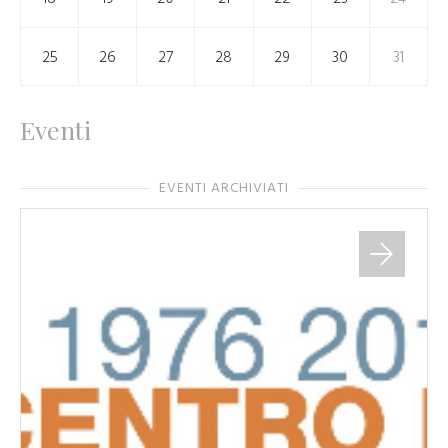
25
26
27
28
29
30
31
Eventi
EVENTI ARCHIVIATI