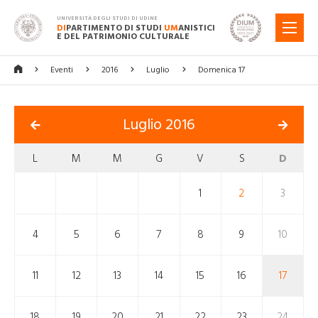
UNIVERSITÀ DEGLI STUDI DI UDINE
DI
PARTIMENTO DI STUDI
UM
ANISTICI
MENU
E DEL PATRIMONIO CULTURALE
Eventi
2016
Luglio
Domenica 17
Luglio 2016
L
M
M
G
V
S
D
1
2
3
4
5
6
7
8
9
10
11
12
13
14
15
16
17
18
19
20
21
22
23
24