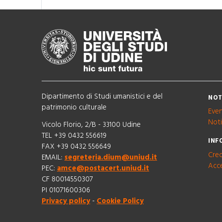
Dipartimento di Studi umanistici e del
NOT
patrimonio culturale
Even
Noti
Vicolo Florio, 2/B - 33100 Udine
TEL +39 0432 556619
INF
FAX +39 0432 556649
Cred
EMAIL:
segreteria.dium@uniud.it
Acce
PEC:
amce@postacert.uniud.it
CF 80014550307
PI 01071600306
Privacy policy
-
Cookie Policy