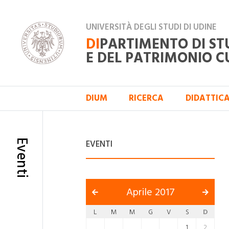
UNIVERSITÀ DEGLI STUDI DI UDINE
DI
PARTIMENTO DI ST
E DEL PATRIMONIO C
DIUM
RICERCA
DIDATTIC
Eventi
EVENTI
Aprile 2017
L
M
M
G
V
S
D
1
2