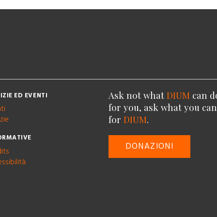
Ask not what
DIUM
can d
IZIE ED EVENTI
for you, ask what you ca
ti
for
DIUM
.
zie
ORMATIVE
DONAZIONI
its
ssibilità