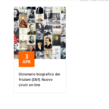
EVENTI ARCHIVIA
3
APR
Dizionario biografico dei
friulani (Dbf). Nuovo
Liruti on-line