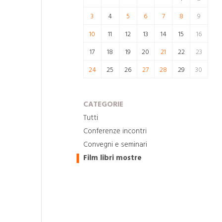
3
4
5
6
7
8
9
10
11
12
13
14
15
16
17
18
19
20
21
22
23
24
25
26
27
28
29
30
CATEGORIE
Tutti
Conferenze incontri
Convegni e seminari
Film libri mostre