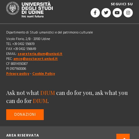
SEGUICI SU
Dipartimento di Studi umanistici e del patrimonio culturale
Vicolo Florio, 2/B - 33100 Udine
TEL +39 0432 556619
FAX +39 0432 556649
EMAIL:
segreteria.dium@uniud.it
PEC:
amce@postacert.uniud.it
CF 80014550307
PI 01071600306
Privacy policy
-
Cookie Policy
Ask not what
DIUM
can do for you, ask what you
can do for
DIUM
.
DONAZIONI
AREA RISERVATA