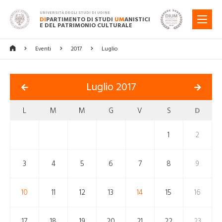
UNIVERSITÀ DEGLI STUDI DI UDINE
DI
PARTIMENTO DI STUDI
UM
ANISTICI
MENU
E DEL PATRIMONIO CULTURALE
Eventi
2017
Luglio
Luglio 2017
L
M
M
G
V
S
D
1
2
3
4
5
6
7
8
9
10
11
12
13
14
15
16
17
18
19
20
21
22
23