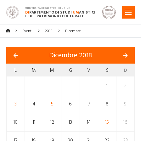
UNIVERSITÀ DEGLI STUDI DI UDINE
DI
PARTIMENTO DI STUDI
UM
ANISTICI
MENU
E DEL PATRIMONIO CULTURALE
Eventi
2018
Dicembre
Dicembre 2018
L
M
M
G
V
S
D
1
2
3
4
5
6
7
8
9
10
11
12
13
14
15
16
17
18
19
20
21
22
23