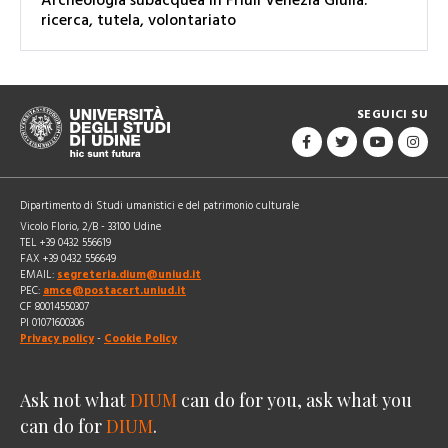
Archeologia subacquea in Friuli Venezia Giulia:
ricerca, tutela, volontariato
SEGUICI SU
Dipartimento di Studi umanistici e del patrimonio culturale
Vicolo Florio, 2/B - 33100 Udine
TEL +39 0432 556619
FAX +39 0432 556649
EMAIL:
segreteria.dium@uniud.it
PEC:
amce@postacert.uniud.it
CF 80014550307
PI 01071600306
Privacy policy
-
Cookie Policy
Ask not what
DIUM
can do for you, ask what you
can do for
DIUM
.