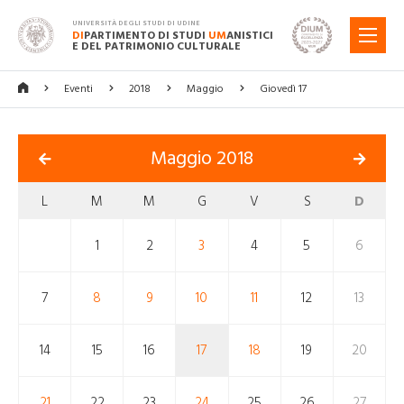
UNIVERSITÀ DEGLI STUDI DI UDINE
DI
PARTIMENTO DI STUDI
UM
ANISTICI
MENU
E DEL PATRIMONIO CULTURALE
Eventi
2018
Maggio
Giovedì 17
Maggio 2018
L
M
M
G
V
S
D
1
2
3
4
5
6
7
8
9
10
11
12
13
14
15
16
17
18
19
20
21
22
23
24
25
26
27