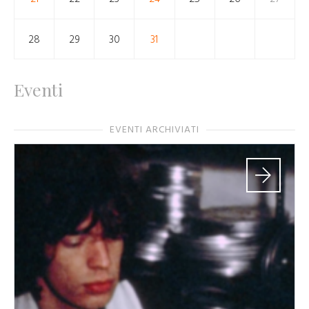
28
29
30
31
Eventi
EVENTI ARCHIVIATI