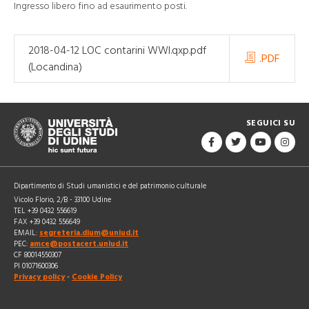
Ingresso libero fino ad esaurimento posti.
2018-04-12 LOC contarini WWI.qxp.pdf
.PDF
(Locandina)
SEGUICI SU
Dipartimento di Studi umanistici e del patrimonio culturale
Vicolo Florio, 2/B - 33100 Udine
TEL +39 0432 556619
FAX +39 0432 556649
EMAIL:
segreteria.dium@uniud.it
PEC:
amce@postacert.uniud.it
CF 80014550307
PI 01071600306
Privacy policy
-
Cookie Policy