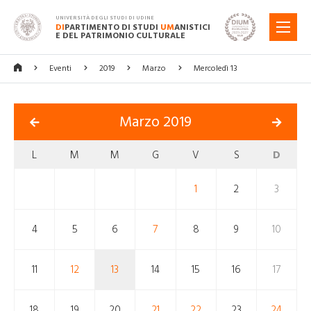
UNIVERSITÀ DEGLI STUDI DI UDINE
DI
PARTIMENTO DI STUDI
UM
ANISTICI
MENU
E DEL PATRIMONIO CULTURALE
Eventi
2019
Marzo
Mercoledì 13
Marzo 2019
L
M
M
G
V
S
D
1
2
3
4
5
6
7
8
9
10
11
12
13
14
15
16
17
18
19
20
21
22
23
24