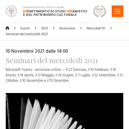
UNIVERSITÀ DEGLI STUDI DI UDINE
DI
PARTIMENTO DI STUDI
UM
ANISTICI
MENU
E DEL PATRIMONIO CULTURALE
Eventi
2021
Novembre
Mercoledì 10
Seminari del mercoledì 2021
10 Novembre 2021 dalle 14:00
Seminari del mercoledì 2021
Microsoft Teams - seminario online — Il 27 Gennaio, il 10 Febbraio, il 10
Marzo, il 14 Aprile, il 12 Maggio, il 16 Giugno, il 7 Luglio, il 22 Settembre, il 13
Ottobre, il 10 Novembre e il 15 Dicembre