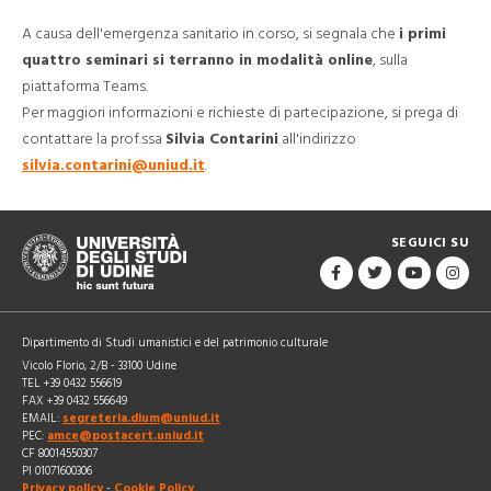
A causa dell'emergenza sanitario in corso, si segnala che
i primi
quattro seminari si terranno in modalità online
, sulla
piattaforma Teams.
Per maggiori informazioni e richieste di partecipazione, si prega di
contattare la prof.ssa
Silvia Contarini
all'indirizzo
silvia.contarini@uniud.it
.
SEGUICI SU
Dipartimento di Studi umanistici e del patrimonio culturale
Vicolo Florio, 2/B - 33100 Udine
TEL +39 0432 556619
FAX +39 0432 556649
EMAIL:
segreteria.dium@uniud.it
PEC:
amce@postacert.uniud.it
CF 80014550307
PI 01071600306
Privacy policy
-
Cookie Policy