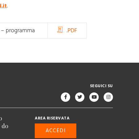
.it
.
ali – programma
.PDF
SEGUICI SU
o
AREA RISERVATA
n do
ACCEDI