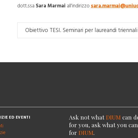
dott.ssa
Sara Marmai
all'indirizzo
sara.marmai@uniud
Obiettivo TESI. Seminari per laureandi trienn
Ask not what
DIUM
can d
IZIE ED EVENTI
for you, ask what you ca
ti
for
DIUM
.
zie