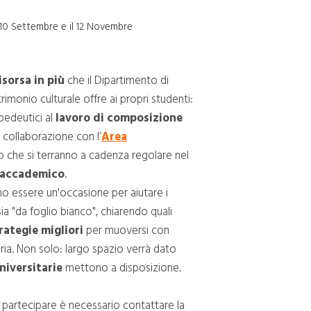
il 10 Settembre e il 12 Novembre
isorsa in più
che il Dipartimento di
trimonio culturale offre ai propri studenti:
pedeutici al
lavoro di composizione
 collaborazione con l’
Area
 che si terranno a cadenza regolare nel
 accademico
.
o essere un'occasione per aiutare i
sia "da foglio bianco", chiarendo quali
trategie migliori
per muoversi con
pria. Non solo: largo spazio verrà dato
niversitarie
mettono a disposizione.
r partecipare è necessario contattare la