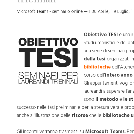
Microsoft Teams - seminario online — Il 30 Aprile, il 9 Luglio, 
Obiettivo TESI
è una
r
Studi umanistici e del pa
una serie di seminari pro
della tesi
organizzati in
biblioteche
dell’Ateneo
corso dell'
intero anno
Gli appuntamenti voglion
laureandi a superare l'an
sono
il metodo
e
le s
successo nelle fasi preliminari e per la stesura vera e pro
anche all'illustrazione delle
risorse
che le
biblioteche u
Gli incontri verranno trasmessi su
Microsoft Teams
. Pe