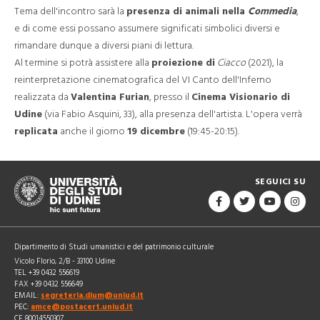
Tema dell'incontro sarà la
presenza di animali nella
Commedia
,
e di come essi possano assumere significati simbolici diversi e
rimandare dunque a diversi piani di lettura.
Al termine si potrà assistere alla
proiezione di
Ciacco
(2021), la
reinterpretazione cinematografica del VI Canto dell'Inferno
realizzata da
Valentina Furian
, presso il
Cinema Visionario di
Udine
(via Fabio Asquini, 33), alla presenza dell'artista. L'opera verrà
replicata
anche il giorno
19 dicembre
(19:45-20:15).
SEGUICI SU
Dipartimento di Studi umanistici e del patrimonio culturale
Vicolo Florio, 2/B - 33100 Udine
TEL +39 0432 556619
FAX +39 0432 556649
EMAIL:
segreteria.dium@uniud.it
PEC:
amce@postacert.uniud.it
CF 80014550307