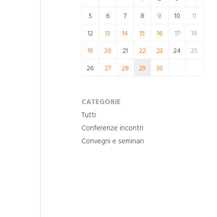
5
6
7
8
9
10
11
12
13
14
15
16
17
18
19
20
21
22
23
24
25
26
27
28
29
30
CATEGORIE
Tutti
Conferenze incontri
Convegni e seminari