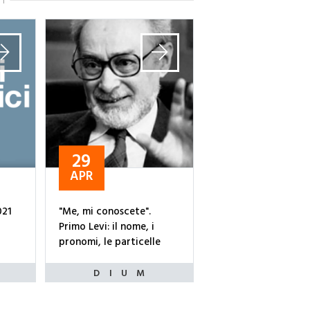
TI
29
APR
021
"Me, mi conoscete".
Primo Levi: il nome, i
pronomi, le particelle