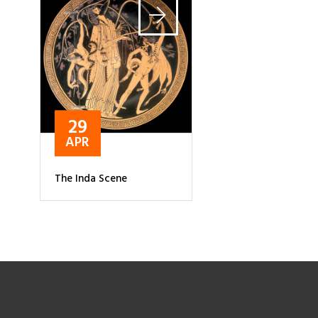
29
APR
The Inda Scene