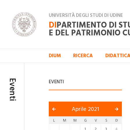
UNIVERSITÀ DEGLI STUDI DI UDINE
DI
PARTIMENTO DI ST
E DEL PATRIMONIO C
DIUM
RICERCA
DIDATTIC
Eventi
EVENTI
Aprile 2021
L
M
M
G
V
S
D
1
2
3
4