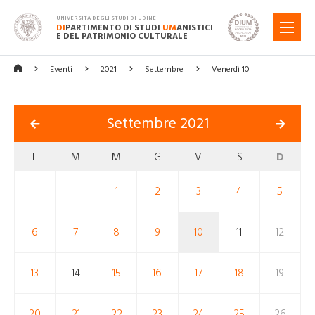
UNIVERSITÀ DEGLI STUDI DI UDINE
DI
PARTIMENTO DI STUDI
UM
ANISTICI
MENU
E DEL PATRIMONIO CULTURALE
Eventi
2021
Settembre
Venerdì 10
Settembre 2021
L
M
M
G
V
S
D
1
2
3
4
5
6
7
8
9
10
11
12
13
14
15
16
17
18
19
20
21
22
23
24
25
26