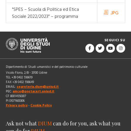
"SPES – Scuola di Politica ed Etica
.JPG
Sociale 2022/2023" – programma
SEGUICI SU
Dipartimento di Studi umanistici e del patrimonio culturale
Vicolo Florio, 2/B - 33100 Udine
TEL +39 0432 556619
FAX +39 0432 556649
EMAIL:
segreteria.dium@uniud.it
PEC:
amce@postacert.uniud.it
CF 80014550307
PI 01071600306
Privacy policy
-
Cookie Policy
Ask not what
DIUM
can do for you, ask what you