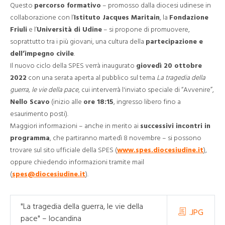
Questo
percorso formativo
– promosso dalla diocesi udinese in
collaborazione con l’
Istituto Jacques Maritain
, la
Fondazione
Friuli
e l’
Università di Udine
– si propone di promuovere,
soprattutto tra i più giovani, una cultura della
partecipazione e
dell’impegno civile
.
Il nuovo ciclo della SPES verrà inaugurato
giovedì 20 ottobre
2022
con una serata aperta al pubblico sul tema
La tragedia della
guerra, le vie della pace
, cui interverrà l'inviato speciale di “Avvenire”,
Nello Scavo
(inizio alle
ore 18:15
, ingresso libero fino a
esaurimento posti).
Maggiori informazioni – anche in merito ai
successivi incontri in
programma
, che partiranno martedì 8 novembre – si possono
trovare sul sito ufficiale della SPES (
www.spes.diocesiudine.it
),
oppure chiedendo informazioni tramite mail
(
spes@diocesiudine.it
).
"La tragedia della guerra, le vie della
.JPG
pace" – locandina