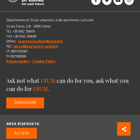
Dipartimento di Studi umanistici e del patrimonio culturale
Vicolo Florio, 2/B - 33100 Udine
TEL +39 0432 556619
FAX +39 0432 556649
EMAIL:
segreteria.dium@uniud.it
PEC:
amce@postacert.uniud.it
CF 80014550307
PI 01071600306
Privacy policy
-
Cookie Policy
Ask not what
DIUM
can do for you, ask what you
can do for
DIUM
.
DONAZIONI
AREA RISERVATA
ACCEDI