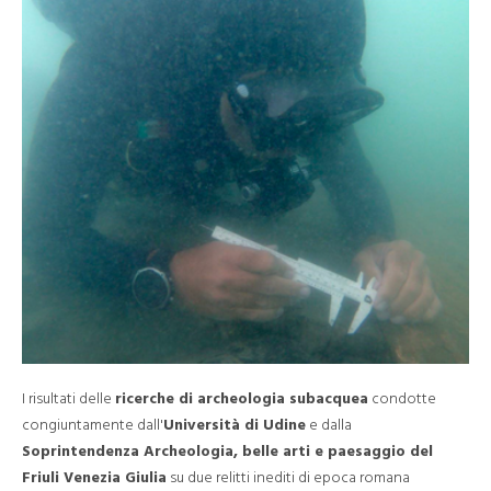
I risultati delle
ricerche di archeologia subacquea
condotte
congiuntamente dall'
Università di Udine
e dalla
Soprintendenza Archeologia, belle arti e paesaggio del
Friuli Venezia Giulia
su due relitti inediti di epoca romana