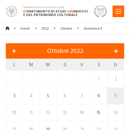
UNIVERSITÀ DEGLI STUDI DI UDINE
DI
PARTIMENTO DI STUDI
UM
ANISTICI
MENU
E DEL PATRIMONIO CULTURALE
Eventi
2022
Ottobre
Domenica 9
Ottobre 2022
L
M
M
G
V
S
D
1
2
3
4
5
6
7
8
9
10
11
12
13
14
15
16
17
18
19
20
21
22
23