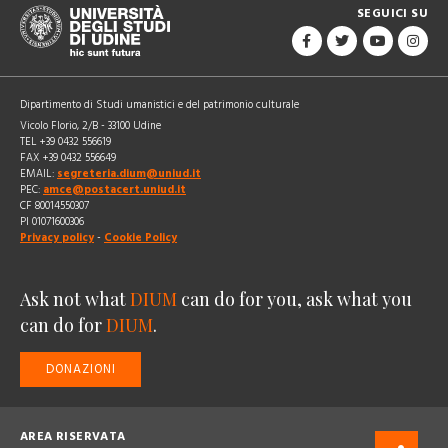
SEGUICI SU
Dipartimento di Studi umanistici e del patrimonio culturale
Vicolo Florio, 2/B - 33100 Udine
TEL +39 0432 556619
FAX +39 0432 556649
EMAIL:
segreteria.dium@uniud.it
PEC:
amce@postacert.uniud.it
CF 80014550307
PI 01071600306
Privacy policy
-
Cookie Policy
Ask not what
DIUM
can do for you, ask what you
can do for
DIUM
.
DONAZIONI
AREA RISERVATA