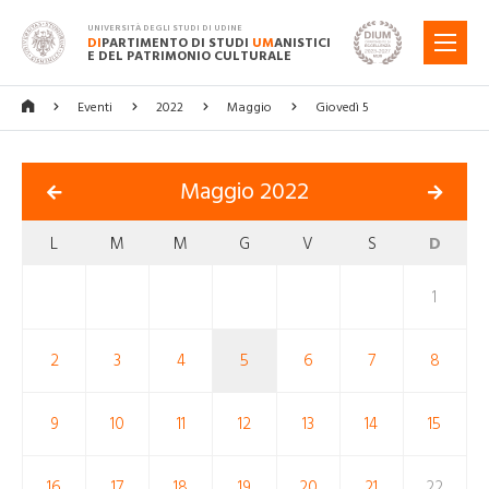
UNIVERSITÀ DEGLI STUDI DI UDINE
DI
PARTIMENTO DI STUDI
UM
ANISTICI
MENU
E DEL PATRIMONIO CULTURALE
Eventi
2022
Maggio
Giovedì 5
Maggio 2022
L
M
M
G
V
S
D
1
2
3
4
5
6
7
8
9
10
11
12
13
14
15
16
17
18
19
20
21
22