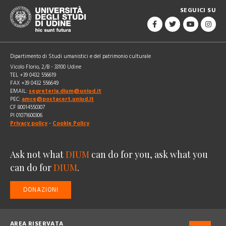
SEGUICI SU
Dipartimento di Studi umanistici e del patrimonio culturale
Vicolo Florio, 2/B - 33100 Udine
TEL +39 0432 556619
FAX +39 0432 556649
EMAIL:
segreteria.dium@uniud.it
PEC:
amce@postacert.uniud.it
CF 80014550307
PI 01071600306
Privacy policy
-
Cookie Policy
Ask not what
DIUM
can do for you, ask what you
can do for
DIUM
.
DONAZIONI
AREA RISERVATA