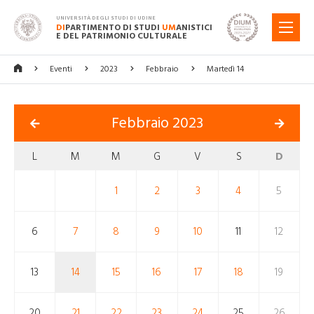
UNIVERSITÀ DEGLI STUDI DI UDINE
DI
PARTIMENTO DI STUDI
UM
ANISTICI
MENU
E DEL PATRIMONIO CULTURALE
Eventi
2023
Febbraio
Martedì 14
Febbraio 2023
L
M
M
G
V
S
D
1
2
3
4
5
6
7
8
9
10
11
12
13
14
15
16
17
18
19
20
21
22
23
24
25
26