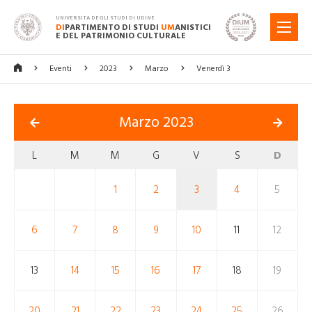
UNIVERSITÀ DEGLI STUDI DI UDINE
DI
PARTIMENTO DI STUDI
UM
ANISTICI
MENU
E DEL PATRIMONIO CULTURALE
Eventi
2023
Marzo
Venerdì 3
Marzo 2023
L
M
M
G
V
S
D
1
2
3
4
5
6
7
8
9
10
11
12
13
14
15
16
17
18
19
20
21
22
23
24
25
26