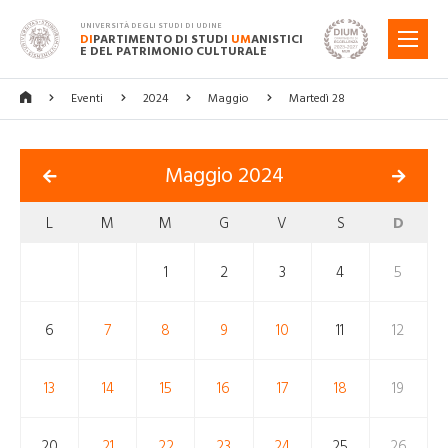
UNIVERSITÀ DEGLI STUDI DI UDINE
DI
PARTIMENTO DI STUDI
UM
ANISTICI
MENU
E DEL PATRIMONIO CULTURALE
Eventi
2024
Maggio
Martedì 28
Maggio 2024
L
M
M
G
V
S
D
1
2
3
4
5
6
7
8
9
10
11
12
13
14
15
16
17
18
19
20
21
22
23
24
25
26