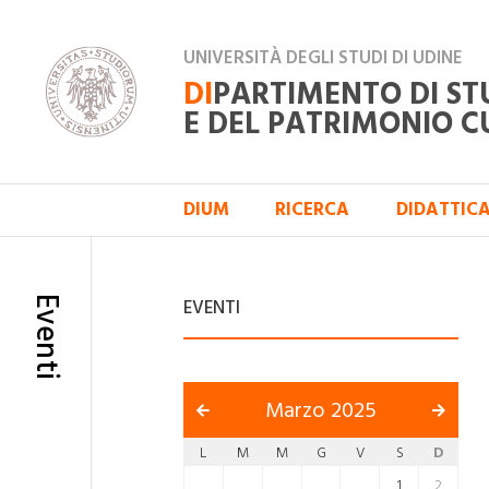
UNIVERSITÀ DEGLI STUDI DI UDINE
DI
PARTIMENTO DI ST
E DEL PATRIMONIO C
DIUM
RICERCA
DIDATTIC
Eventi
EVENTI
Marzo 2025
L
M
M
G
V
S
D
1
2