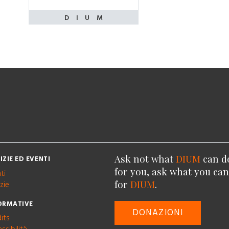
Ask not what
DIUM
can d
IZIE ED EVENTI
for you, ask what you ca
ti
for
DIUM
.
zie
ORMATIVE
DONAZIONI
its