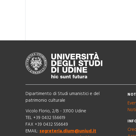
Dipartimento di Studi umanistici e del
NOT
patrimonio culturale
Even
Noti
Vicolo Florio, 2/B - 33100 Udine
TEL +39 0432 556619
INF
FAX +39 0432 556649
Cred
EMAIL:
segreteria.dium@uniud.it