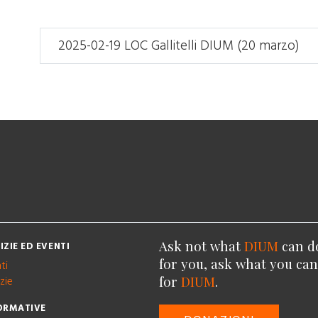
2025-02-19 LOC Gallitelli DIUM (20 marzo)
Ask not what
DIUM
can d
IZIE ED EVENTI
for you, ask what you ca
ti
for
DIUM
.
zie
ORMATIVE