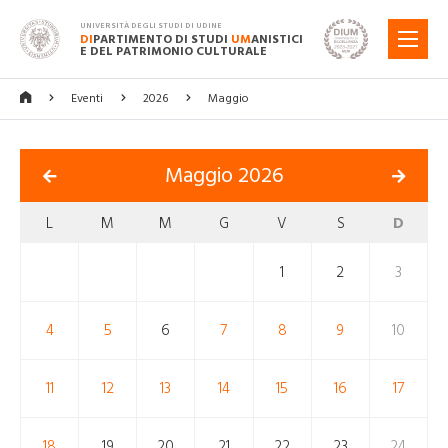
UNIVERSITÀ DEGLI STUDI DI UDINE
DI
PARTIMENTO DI STUDI
UM
ANISTICI
MENU
E DEL PATRIMONIO CULTURALE
Eventi
2026
Maggio
Maggio 2026
L
M
M
G
V
S
D
1
2
3
4
5
6
7
8
9
10
11
12
13
14
15
16
17
18
19
20
21
22
23
24