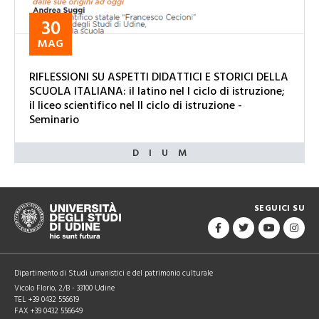
30
MAG
RIFLESSIONI SU ASPETTI DIDATTICI E STORICI DELLA
SCUOLA ITALIANA: il latino nel I ciclo di istruzione;
il liceo scientifico nel II ciclo di istruzione -
Seminario
SEGUICI SU
Dipartimento di Studi umanistici e del patrimonio culturale
Vicolo Florio, 2/B - 33100 Udine
TEL +39 0432 556619
FAX +39 0432 556649