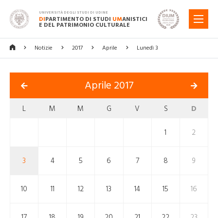
UNIVERSITÀ DEGLI STUDI DI UDINE
DI
PARTIMENTO DI STUDI
UM
ANISTICI
MENU
E DEL PATRIMONIO CULTURALE
Notizie
2017
Aprile
Lunedì 3
Aprile 2017
L
M
M
G
V
S
D
1
2
3
4
5
6
7
8
9
10
11
12
13
14
15
16
17
18
19
20
21
22
23