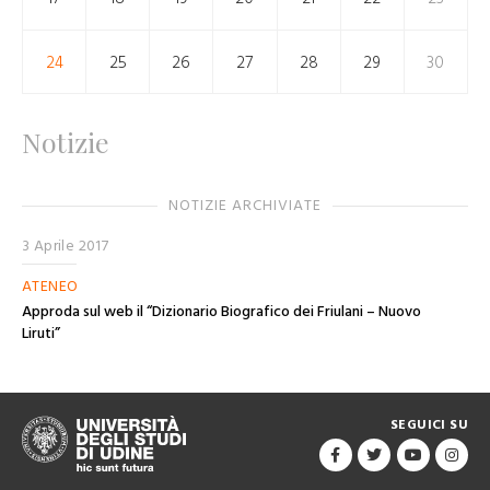
24
25
26
27
28
29
30
Notizie
NOTIZIE ARCHIVIATE
3 Aprile 2017
ATENEO
Approda sul web il “Dizionario Biografico dei Friulani – Nuovo
Liruti”
SEGUICI SU