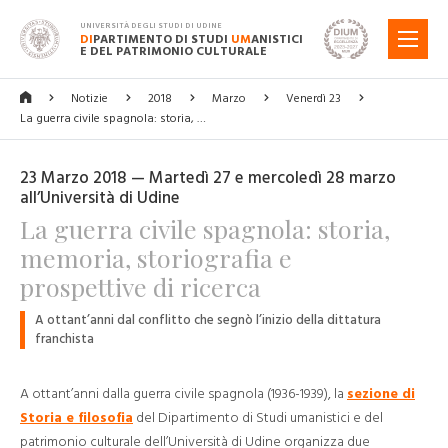
UNIVERSITÀ DEGLI STUDI DI UDINE
DI
PARTIMENTO DI STUDI
UM
ANISTICI
MENU
E DEL PATRIMONIO CULTURALE
Notizie
2018
Marzo
Venerdì 23
La guerra civile spagnola: storia, …
23 Marzo 2018 — Martedì 27 e mercoledì 28 marzo
all’Università di Udine
La guerra civile spagnola: storia,
memoria, storiografia e
prospettive di ricerca
A ottant’anni dal conflitto che segnò l’inizio della dittatura
franchista
A ottant’anni dalla guerra civile spagnola (1936-1939), la
sezione di
Storia e filosofia
del Dipartimento di Studi umanistici e del
patrimonio culturale dell’Università di Udine organizza due