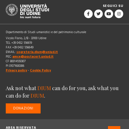
SEGUICI SU
Dipartimento di Studi umanistici e del patrimonio culturale
Vicolo Florio, 2/B - 33100 Udine
TEL +39 0432 556619
FAX +39 0432 556649
EMAIL:
segreteria.dium@uniud.it
PEC:
amce@postacert.uniud.it
CF 80014550307
PI 01071600306
Privacy policy
-
Cookie Policy
Ask not what
DIUM
can do for you, ask what you
can do for
DIUM
.
DONAZIONI
AREA RISERVATA