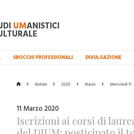
UDI
UM
ANISTICI
ULTURALE
A
SBOCCHI PROFESSIONALI
DIVULGAZIONE
Notizie
2020
Marzo
Mercoledì 11
11 Marzo 2020
Iscrizioni ai corsi di laur
del DIUM: posticipato il 