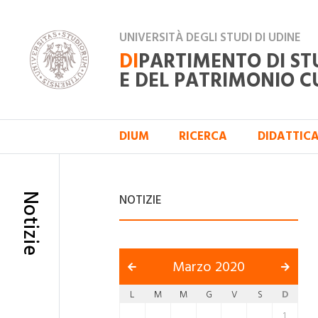
UNIVERSITÀ DEGLI STUDI DI UDINE
DI
PARTIMENTO DI ST
E DEL PATRIMONIO C
DIUM
RICERCA
DIDATTIC
Notizie
NOTIZIE
Marzo 2020
L
M
M
G
V
S
D
1