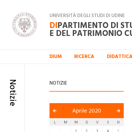
UNIVERSITÀ DEGLI STUDI DI UDINE
DI
PARTIMENTO DI ST
E DEL PATRIMONIO C
DIUM
RICERCA
DIDATTIC
Notizie
NOTIZIE
Aprile 2020
L
M
M
G
V
S
D
1
2
3
4
5