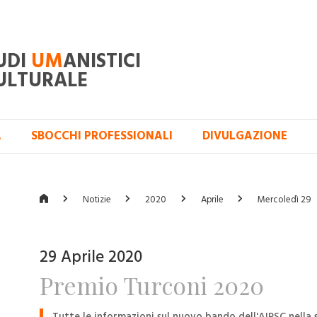
UDI
UM
ANISTICI
ULTURALE
A
SBOCCHI PROFESSIONALI
DIVULGAZIONE
Notizie
2020
Aprile
Mercoledì 29
29 Aprile 2020
Premio Turconi 2020
Tutte le informazioni sul nuovo bando dell'AIRSC nella 