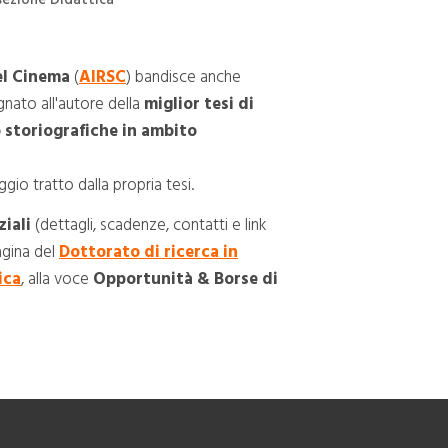
del Cinema
(
AIRSC
) bandisce anche
gnato all'autore della
miglior tesi di
 storiografiche in ambito
ggio tratto dalla propria tesi.
ziali
(dettagli, scadenze, contatti e link
agina del
Dottorato di ricerca in
ica
, alla voce
Opportunità & Borse di