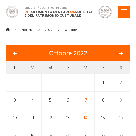
UNIVERSITÀ DEGLI STUDI DI UDINE
DI
PARTIMENTO DI STUDI
UM
ANISTICI
MENU
E DEL PATRIMONIO CULTURALE
Notizie
2022
Ottobre
Ottobre 2022
L
M
M
G
V
S
D
1
2
3
4
5
6
7
8
9
10
11
12
13
14
15
16
17
18
19
20
21
22
23