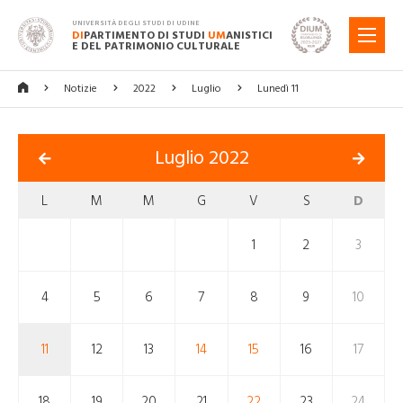
UNIVERSITÀ DEGLI STUDI DI UDINE
DI
PARTIMENTO DI STUDI
UM
ANISTICI
MENU
E DEL PATRIMONIO CULTURALE
Notizie
2022
Luglio
Lunedì 11
Luglio 2022
L
M
M
G
V
S
D
1
2
3
4
5
6
7
8
9
10
11
12
13
14
15
16
17
18
19
20
21
22
23
24