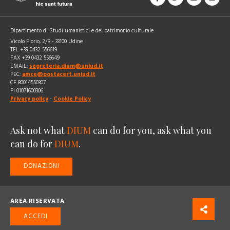
Dipartimento di Studi umanistici e del patrimonio culturale
Vicolo Florio, 2/B - 33100 Udine
TEL +39 0432 556619
FAX +39 0432 556649
EMAIL:
segreteria.dium@uniud.it
PEC:
amce@postacert.uniud.it
CF 80014550307
PI 01071600306
Privacy policy
-
Cookie Policy
Ask not what
DIUM
can do for you, ask what you
can do for
DIUM
.
DONAZIONI
AREA RISERVATA
ACCEDI