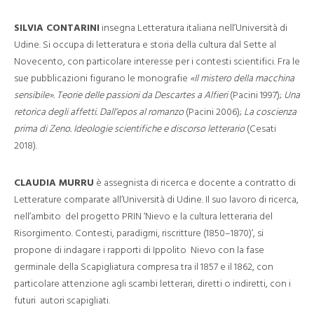
SILVIA CONTARINI
insegna Letteratura italiana nell’Università di
Udine. Si occupa di letteratura e storia della cultura dal Sette al
Novecento, con particolare interesse per i contesti scientifici. Fra le
sue pubblicazioni figurano le monografie
«Il mistero della macchina
sensibile». Teorie delle passioni da Descartes a Alfieri
(Pacini 1997);
Una
retorica degli affetti. Dall’epos al romanzo
(Pacini 2006);
La coscienza
prima di Zeno. Ideologie scientifiche e discorso letterario
(Cesati
2018).
CLAUDIA MURRU
è assegnista di ricerca e docente a contratto di
Letterature comparate all’Università di Udine. Il suo lavoro di ricerca,
nell’ambito del progetto PRIN ‘Nievo e la cultura letteraria del
Risorgimento. Contesti, paradigmi, riscritture (1850–1870)’, si
propone di indagare i rapporti di Ippolito Nievo con la fase
germinale della Scapigliatura compresa tra il 1857 e il 1862, con
particolare attenzione agli scambi letterari, diretti o indiretti, con i
futuri autori scapigliati.