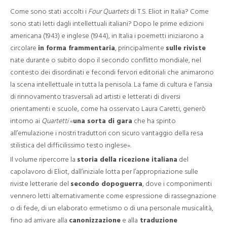
Come sono stati accolti i
Four Quartets
di T.S. Eliot in Italia? Come
sono stati letti dagli intellettuali italiani? Dopo le prime edizioni
americana (1943) e inglese (1944), in Italia i poemetti iniziarono a
circolare
in forma frammentaria
, principalmente
sulle riviste
nate durante o subito dopo il secondo conflitto mondiale, nel
contesto dei disordinati e fecondi fervori editoriali che animarono
la scena intellettuale in tutta la penisola. La fame di cultura e l’ansia
di rinnovamento trasversali ad artisti e letterati di diversi
orientamenti e scuole, come ha osservato Laura Caretti, generò
intorno ai
Quartetti
«
una sorta di gara
che ha spinto
all’emulazione i nostri traduttori con sicuro vantaggio della resa
stilistica del difficilissimo testo inglese».
Il volume ripercorre la
storia della ricezione italiana
del
capolavoro di Eliot, dall’iniziale lotta per l’appropriazione sulle
riviste letterarie del
secondo dopoguerra
, dove i componimenti
vennero letti alternativamente come espressione di rassegnazione
o di fede, di un elaborato ermetismo o di una personale musicalità,
fino ad arrivare alla
canonizzazione
e alla
traduzione