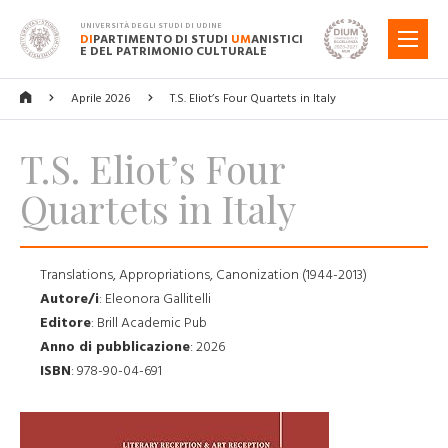
UNIVERSITÀ DEGLI STUDI DI UDINE
DI
PARTIMENTO DI STUDI
UM
ANISTICI
MENU
E DEL PATRIMONIO CULTURALE
Aprile 2026
T.S. Eliot’s Four Quartets in Italy
T.S. Eliot’s Four
Quartets in Italy
Translations, Appropriations, Canonization (1944-2013)
Autore/i
:
Eleonora Gallitelli
Editore
:
Brill Academic Pub
Anno di pubblicazione
:
2026
ISBN
:
978-90-04-691