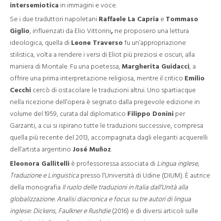
intersemiotica
in immagini e voce.
Se i due traduttori napoletani
Raffaele La Capria
e
Tommaso
Giglio
, influenzati da Elio Vittorini
,
ne proposero una lettura
ideologica, quella di
Leone Traverso
fu un’appropriazione
stilistica, volta a rendere i versi di Eliot più preziosi e oscuri, alla
maniera di Montale. Fu una poetessa,
Margherita Guidacci
, a
offrire una prima interpretazione religiosa, mentre il critico
Emilio
Cecchi
cercò di ostacolare le traduzioni altrui. Uno spartiacque
nella ricezione dell’opera è segnato dalla pregevole edizione in
volume del 1959, curata dal diplomatico
Filippo Donini
per
Garzanti, a cui si ispirano tutte le traduzioni successive, compresa
quella più recente del 2013, accompagnata dagli eleganti acquerelli
dell’artista argentino
José Muñoz
.
Eleonora Gallitelli
è professoressa associata di
Lingua inglese,
Traduzione e Linguistica
presso l’Università di Udine (DIUM). È autrice
della monografia
Il ruolo delle traduzioni in Italia dall'Unità alla
globalizzazione. Analisi diacronica e focus su tre autori di lingua
inglese: Dickens, Faulkner e Rushdie
(2016) e di diversi articoli sulle