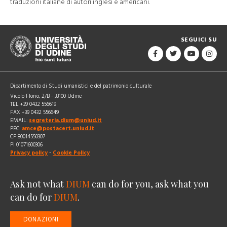
traduzioni italiane di autori inglesi e americani.
SEGUICI SU
Dipartimento di Studi umanistici e del patrimonio culturale
Vicolo Florio, 2/B - 33100 Udine
TEL +39 0432 556619
FAX +39 0432 556649
EMAIL:
segreteria.dium@uniud.it
PEC:
amce@postacert.uniud.it
CF 80014550307
PI 01071600306
Privacy policy
-
Cookie Policy
Ask not what
DIUM
can do for you, ask what you
can do for
DIUM
.
DONAZIONI