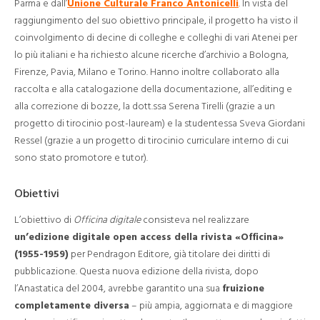
Parma e dall’
Unione Culturale Franco Antonicelli
. In vista del
raggiungimento del suo obiettivo principale, il progetto ha visto il
coinvolgimento di decine di colleghe e colleghi di vari Atenei per
lo più italiani e ha richiesto alcune ricerche d’archivio a Bologna,
Firenze, Pavia, Milano e Torino. Hanno inoltre collaborato alla
raccolta e alla catalogazione della documentazione, all’editing e
alla correzione di bozze, la dott.ssa Serena Tirelli (grazie a un
progetto di tirocinio post-lauream) e la studentessa Sveva Giordani
Ressel (grazie a un progetto di tirocinio curriculare interno di cui
sono stato promotore e tutor).
Obiettivi
L’obiettivo di
Officina digitale
consisteva nel realizzare
un’edizione digitale open access della rivista «Officina»
(1955-1959)
per Pendragon Editore, già titolare dei diritti di
pubblicazione. Questa nuova edizione della rivista, dopo
l’Anastatica del 2004, avrebbe garantito una sua
fruizione
completamente diversa
– più ampia, aggiornata e di maggiore