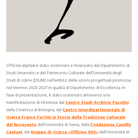
Officina digitale
è stato sostenuto e finanziato dal Dipartimento di
Studi Umanistici e del Patrimonio Culturale dell’Università degli
Studi di Udine (DIUM) nell’ambito delle azioni progettuali promosse
nel triennio 2023-2027 in qualità di Dipartimento di Eccellenza. In
fase di presentazione, è stato sostenuto attraverso una
manifestazione di interesse dal
Centro Studi-Archivio Pasolini
della Cineteca di Bologna, dal
Centro Interdipartimentale di
ricerca Franco Fortini in Storia della Tradizione Culturale
del Novecento
dell’Università di Siena, dalla
Fondazione Camillo
Caetani
, dal
Gruppo di ricerca «Officina 900»
dell’Università di