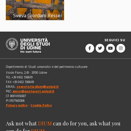
Sveva Giordani Ressel
SEGUICI SU
Dipartimento di Studi umanistici e del patrimonio culturale
Vicolo Florio, 2/B - 33100 Udine
TEL +39 0432 556619
FAX +39 0432 556649
EMAIL:
segreteria.dium@uniud.it
PEC:
amce@postacert.uniud.it
CF 80014550307
PI 01071600306
Privacy policy
-
Cookie Policy
Ask not what
DIUM
can do for you, ask what you