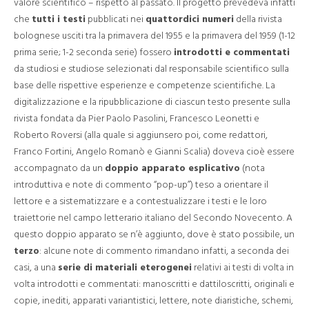
valore scientifico – rispetto al passato. Il progetto prevedeva infatti
che
tutti i testi
pubblicati nei
quattordici numeri
della rivista
bolognese usciti tra la primavera del 1955 e la primavera del 1959 (1-12
prima serie; 1-2 seconda serie) fossero
introdotti e commentati
da studiosi e studiose selezionati dal responsabile scientifico sulla
base delle rispettive esperienze e competenze scientifiche. La
digitalizzazione e la ripubblicazione di ciascun testo presente sulla
rivista fondata da Pier Paolo Pasolini, Francesco Leonetti e
Roberto Roversi (alla quale si aggiunsero poi, come redattori,
Franco Fortini, Angelo Romanò e Gianni Scalia) doveva cioè essere
accompagnato da un
doppio apparato esplicativo
(nota
introduttiva e note di commento “pop-up”) teso a orientare il
lettore e a sistematizzare e a contestualizzare i testi e le loro
traiettorie nel campo letterario italiano del Secondo Novecento. A
questo doppio apparato se n’è aggiunto, dove è stato possibile, un
terzo
: alcune note di commento rimandano infatti, a seconda dei
casi, a una
serie di materiali eterogenei
relativi ai testi di volta in
volta introdotti e commentati: manoscritti e dattiloscritti, originali e
copie, inediti, apparati variantistici, lettere, note diaristiche, schemi,