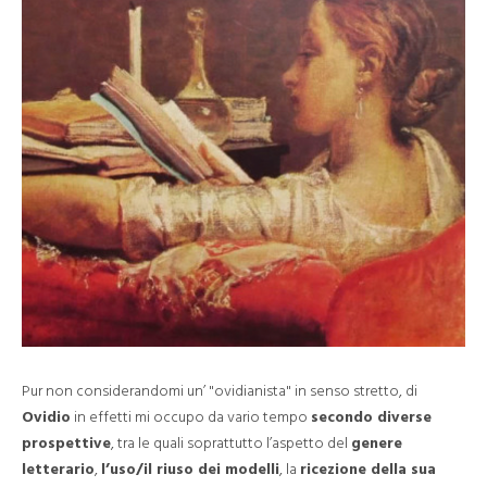
Pur non considerandomi un’ "ovidianista" in senso stretto, di
Ovidio
in effetti mi occupo da vario tempo
secondo diverse
prospettive
, tra le quali soprattutto l’aspetto del
genere
letterario
,
l’uso/il riuso dei modelli
, la
ricezione della sua