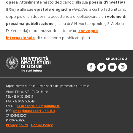
opera
. Attualmente mi sto dedicando alla sua
poesia d’invettiva
(l’
Ibis
) e alle sue
epistole elegiache
Heroides
, a cui ho fatto ritorno
dopo più di un decennio accettando di collaborare a un
volume di
prossima pubblicazione
(a cura di A.N. Michalopoulos, S. Alekou,
D. Keramida) e organizzando a Udine un
convegno
internazionale
, di cui saranno pubblicati gli atti.
SEGUICI SU
Dipartimento di Studi umanistici e del patrimonio culturale
Vicolo Florio, 2/B - 33100 Udine
TEL +39 0432 556619
FAX +39 0432 556649
EMAIL:
segreteria.dium@uniud.it
PEC:
amce@postacert.uniud.it
CF 80014550307
PI 01071600306
Privacy policy
-
Cookie Policy