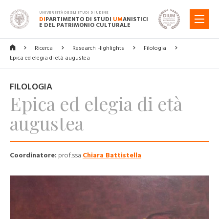
UNIVERSITÀ DEGLI STUDI DI UDINE
DI
PARTIMENTO DI STUDI
UM
ANISTICI
MENU
E DEL PATRIMONIO CULTURALE
Ricerca
Research Highlights
Filologia
Epica ed elegia di età augustea
FILOLOGIA
Epica ed elegia di età
augustea
Coordinatore:
prof.ssa
Chiara Battistella