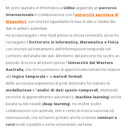
Mi sono laureato in Informatica a
Udine
seguendo un
percorso
internazionale
in collaborazione con l'
università austriaca di
Klagenfurt
, con una tesi riguardante le basi di dati e l'analisi dei
dati in ambito aziendale.
Ho poi proseguito i miei studi presso la stessa Università, dove ho
conseguito il
Dottorato in Informatica, Matematica e Fisica
con una tesi sul trattamento dell'informazione temporale nel
contesto dell'analisi dei dati. All'interno del percorso ho svolto un
periodo di ricerca all'estero presso l'
Università del Western
Australia
, che mi ha permesso di approfondire tematiche relative
alla
logica temporale
e ai
metodi formali
.
Nelle successive esperienze di post-dottorato ho trattato la
modellazione
e l'
analisi di dati spazio-temporali
, sfruttando
tecniche di apprendimento automatico (
machine learning
) anche
basate su reti neurali (
deep learning
). Ho inoltre svolto
collaborazioni con aziende, enti e centri di ricerca nazionali ed
internazionali, che mi hanno portato anche a tenere
seminari e
corsi
rivolti a pubblico extra-universitario sul tema