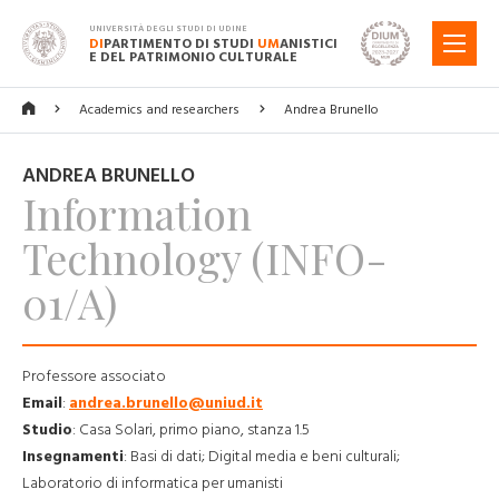
UNIVERSITÀ DEGLI STUDI DI UDINE
DI
PARTIMENTO DI STUDI
UM
ANISTICI
MENU
E DEL PATRIMONIO CULTURALE
Academics and researchers
Andrea Brunello
ANDREA BRUNELLO
Information
Technology (INFO-
01/A)
Professore associato
Email
:
andrea.brunello@uniud.it
Studio
:
Casa Solari, primo piano, stanza 1.5
Insegnamenti
:
Basi di dati; Digital media e beni culturali;
Laboratorio di informatica per umanisti