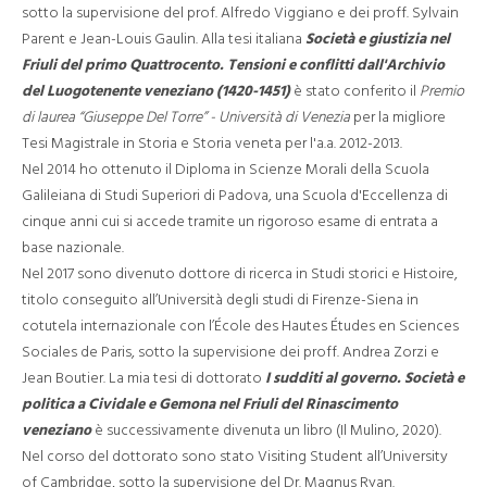
sotto la supervisione del prof. Alfredo Viggiano e dei proff. Sylvain
Parent e Jean-Louis Gaulin. Alla tesi italiana
Società e giustizia nel
Friuli del primo Quattrocento. Tensioni e conflitti dall'Archivio
del Luogotenente veneziano (1420-1451)
è stato conferito il
Premio
di laurea “Giuseppe Del Torre”
- Università di Venezia
per la migliore
Tesi Magistrale in Storia e Storia veneta per l'a.a. 2012-2013.
Nel 2014 ho ottenuto il Diploma in Scienze Morali della Scuola
Galileiana di Studi Superiori di Padova, una Scuola d'Eccellenza di
cinque anni cui si accede tramite un rigoroso esame di entrata a
base nazionale.
Nel 2017 sono divenuto dottore di ricerca in Studi storici e Histoire,
titolo conseguito all’Università degli studi di Firenze-Siena in
cotutela internazionale con l’École des Hautes Études en Sciences
Sociales de Paris, sotto la supervisione dei proff. Andrea Zorzi e
Jean Boutier. La mia tesi di dottorato
I sudditi al governo. Società e
politica a Cividale e Gemona nel Friuli del Rinascimento
veneziano
è successivamente divenuta un libro (Il Mulino, 2020).
Nel corso del dottorato sono stato Visiting Student all’University
of Cambridge, sotto la supervisione del Dr. Magnus Ryan.