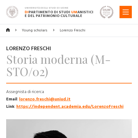
UNIVERSITÀ DEGLI STUDI DI UDINE
DI
PARTIMENTO DI STUDI
UM
ANISTICI
MENU
E DEL PATRIMONIO CULTURALE
Young scholars
Lorenzo Freschi
LORENZO FRESCHI
Storia moderna (M-
STO/02)
Assegnista di ricerca
Email
:
lorenzo.freschi@uniud.it
Link
:
https://independent.academia.edu/LorenzoFreschi