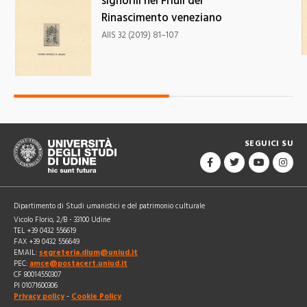
signorili nel Friuli del
Rinascimento veneziano
AIIS 32 (2019) 81–107
SEGUICI SU
Dipartimento di Studi umanistici e del patrimonio culturale
Vicolo Florio, 2/B - 33100 Udine
TEL +39 0432 556619
FAX +39 0432 556649
EMAIL:
segreteria.dium@uniud.it
PEC:
amce@postacert.uniud.it
CF 80014550307
PI 01071600306
Privacy policy
-
Cookie Policy