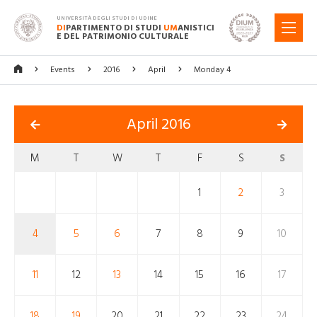
UNIVERSITÀ DEGLI STUDI DI UDINE
DI
PARTIMENTO DI STUDI
UM
ANISTICI
MENU
E DEL PATRIMONIO CULTURALE
Events
2016
April
Monday 4
April 2016
M
T
W
T
F
S
S
1
2
3
4
5
6
7
8
9
10
11
12
13
14
15
16
17
18
19
20
21
22
23
24