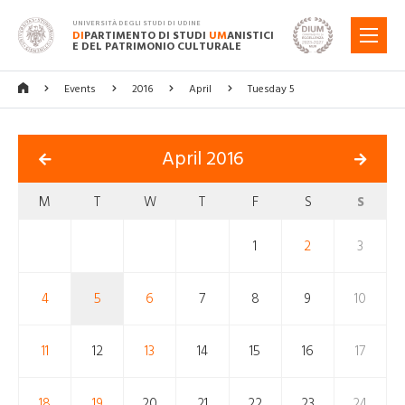
UNIVERSITÀ DEGLI STUDI DI UDINE
DI
PARTIMENTO DI STUDI
UM
ANISTICI
MENU
E DEL PATRIMONIO CULTURALE
Events
2016
April
Tuesday 5
April 2016
M
T
W
T
F
S
S
1
2
3
4
5
6
7
8
9
10
11
12
13
14
15
16
17
18
19
20
21
22
23
24