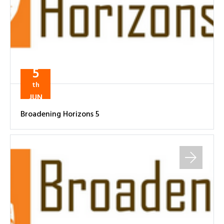
5
th
JUN
Broadening Horizons 5