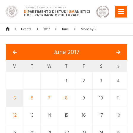
UNIVERSITÀ DEGLI STUDI DI UDINE
DI
PARTIMENTO DI STUDI
UM
ANISTICI
MENU
E DEL PATRIMONIO CULTURALE
Events
2017
June
Monday 5
June 2017
M
T
W
T
F
S
S
1
2
3
4
5
6
7
8
9
10
11
12
13
14
15
16
17
18
19
20
21
22
23
24
25