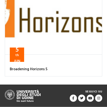
5
th
JUN
Broadening Horizons 5
SEGUICI SU