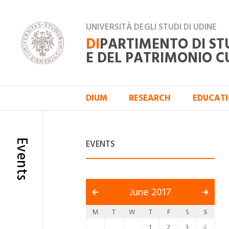
UNIVERSITÀ DEGLI STUDI DI UDINE
DI
PARTIMENTO DI ST
E DEL PATRIMONIO C
DIUM
RESEARCH
EDUCAT
Events
EVENTS
June 2017
M
T
W
T
F
S
S
1
2
3
4