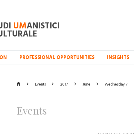
UDI
UM
ANISTICI
ULTURALE
ION
PROFESSIONAL OPPORTUNITIES
INSIGHTS
Events
2017
June
Wednesday 7
Events