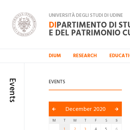
UNIVERSITÀ DEGLI STUDI DI UDINE
DI
PARTIMENTO DI ST
E DEL PATRIMONIO C
DIUM
RESEARCH
EDUCAT
Events
EVENTS
December 2020
M
T
W
T
F
S
S
1
2
3
4
5
6