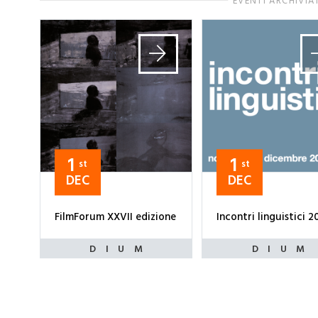
EVENTI ARCHIVIA
1
1
st
st
DEC
DEC
FilmForum XXVII edizione
Incontri linguistici 