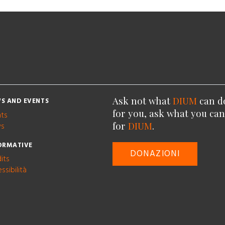
Ask not what
DIUM
can d
S AND EVENTS
for you, ask what you ca
nts
for
DIUM
.
s
ORMATIVE
DONAZIONI
its
ssibilità