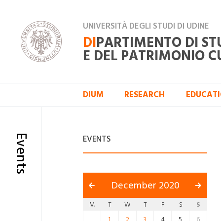
UNIVERSITÀ DEGLI STUDI DI UDINE
DI
PARTIMENTO DI ST
E DEL PATRIMONIO C
DIUM
RESEARCH
EDUCAT
Events
EVENTS
December 2020
M
T
W
T
F
S
S
1
2
3
4
5
6