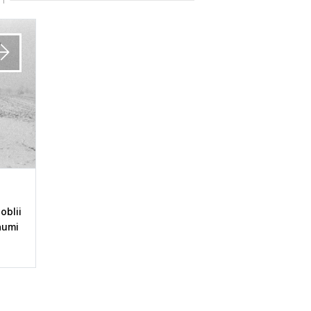
TI
oblii
aumi