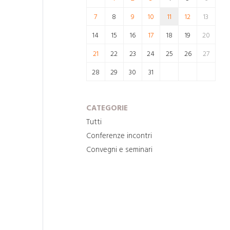
7
8
9
10
11
12
13
14
15
16
17
18
19
20
21
22
23
24
25
26
27
28
29
30
31
CATEGORIE
Tutti
Conferenze incontri
Convegni e seminari