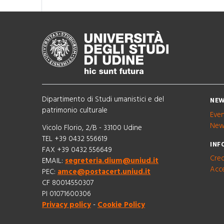
Dipartimento di Studi umanistici e del
NEW
patrimonio culturale
Eve
New
Vicolo Florio, 2/B - 33100 Udine
TEL +39 0432 556619
INF
FAX +39 0432 556649
Cred
EMAIL:
segreteria.dium@uniud.it
Acce
PEC:
amce@postacert.uniud.it
CF 80014550307
PI 01071600306
Privacy policy
-
Cookie Policy