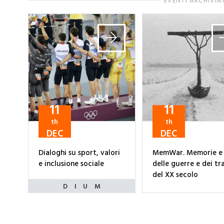
EVENTI ARCHIVIA
11
11
th
th
DEC
DEC
Dialoghi su sport, valori
MemWar. Memorie e 
e inclusione sociale
delle guerre e dei tr
del XX secolo