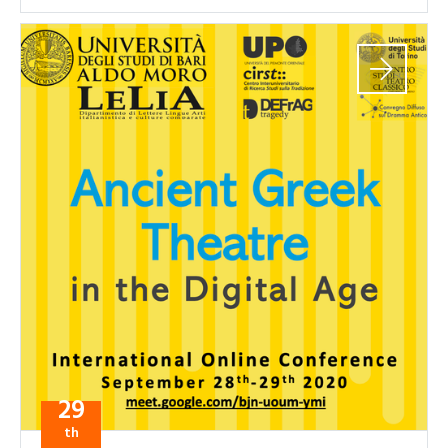
29
th