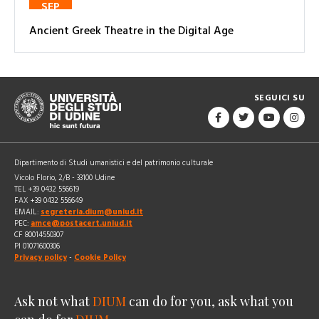
SEP
Ancient Greek Theatre in the Digital Age
SEGUICI SU
Dipartimento di Studi umanistici e del patrimonio culturale
Vicolo Florio, 2/B - 33100 Udine
TEL +39 0432 556619
FAX +39 0432 556649
EMAIL:
segreteria.dium@uniud.it
PEC:
amce@postacert.uniud.it
CF 80014550307
PI 01071600306
Privacy policy
-
Cookie Policy
Ask not what
DIUM
can do for you, ask what you