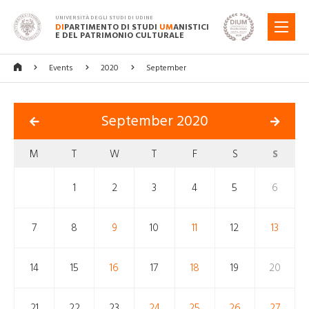
UNIVERSITÀ DEGLI STUDI DI UDINE
DI
PARTIMENTO DI STUDI
UM
ANISTICI
MENU
E DEL PATRIMONIO CULTURALE
Events
2020
September
September 2020
M
T
W
T
F
S
S
1
2
3
4
5
6
7
8
9
10
11
12
13
14
15
16
17
18
19
20
21
22
23
24
25
26
27