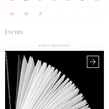
29
30
31
Events
EVENTI ARCHIVIATI