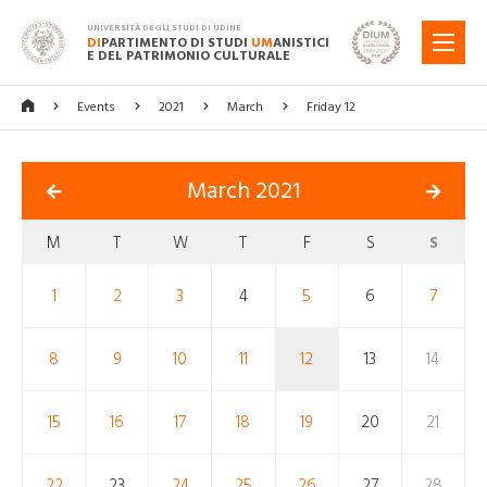
UNIVERSITÀ DEGLI STUDI DI UDINE
DI
PARTIMENTO DI STUDI
UM
ANISTICI
MENU
E DEL PATRIMONIO CULTURALE
Events
2021
March
Friday 12
March 2021
M
T
W
T
F
S
S
1
2
3
4
5
6
7
8
9
10
11
12
13
14
15
16
17
18
19
20
21
22
23
24
25
26
27
28