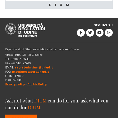
SEGUICI SU
Dipartimento di Studi umanistici e del patrimonio culturale
Vicolo Florio, 2/B - 33100 Udine
TEL +39 0432 556619
FAX +39 0432 556649
EMAIL:
segreteria.dium@uniud.it
PEC:
amce@postacert.uniud.it
CF 80014550307
PI 01071600306
Privacy policy
-
Cookie Policy
Ask not what
DIUM
can do for you, ask what you
can do for
DIUM
.