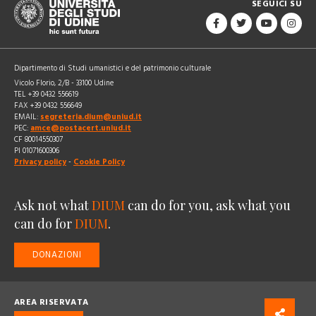
SEGUICI SU
Dipartimento di Studi umanistici e del patrimonio culturale
Vicolo Florio, 2/B - 33100 Udine
TEL +39 0432 556619
FAX +39 0432 556649
EMAIL:
segreteria.dium@uniud.it
PEC:
amce@postacert.uniud.it
CF 80014550307
PI 01071600306
Privacy policy
-
Cookie Policy
Ask not what
DIUM
can do for you, ask what you
can do for
DIUM
.
DONAZIONI
AREA RISERVATA