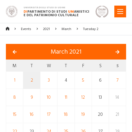
UNIVERSITÀ DEGLI STUDI DI UDINE
DI
PARTIMENTO DI STUDI
UM
ANISTICI
MENU
E DEL PATRIMONIO CULTURALE
Events
2021
March
Tuesday 2
March 2021
M
T
W
T
F
S
S
1
2
3
4
5
6
7
8
9
10
11
12
13
14
15
16
17
18
19
20
21
22
23
24
25
26
27
28