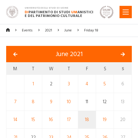
UNIVERSITÀ DEGLI STUDI DI UDINE
DI
PARTIMENTO DI STUDI
UM
ANISTICI
MENU
E DEL PATRIMONIO CULTURALE
Events
2021
June
Friday 18
June 2021
M
T
W
T
F
S
S
1
2
3
4
5
6
7
8
9
10
11
12
13
14
15
16
17
18
19
20
21
22
23
24
25
26
27