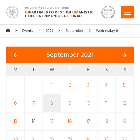
UNIVERSITÀ DEGLI STUDI DI UDINE
DI
PARTIMENTO DI STUDI
UM
ANISTICI
MENU
E DEL PATRIMONIO CULTURALE
Events
2021
September
Wednesday 8
September 2021
M
T
W
T
F
S
S
1
2
3
4
5
6
7
8
9
10
11
12
13
14
15
16
17
18
19
20
21
22
23
24
25
26