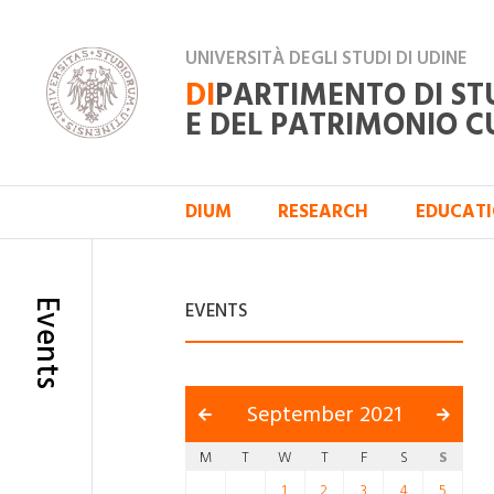
UNIVERSITÀ DEGLI STUDI DI UDINE
DI
PARTIMENTO DI ST
E DEL PATRIMONIO C
DIUM
RESEARCH
EDUCAT
Events
EVENTS
September 2021
M
T
W
T
F
S
S
1
2
3
4
5