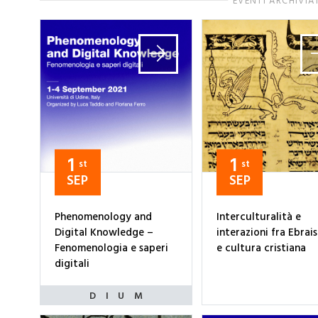
EVENTI ARCHIVIA
1
1
st
st
SEP
SEP
Phenomenology and
Interculturalità e
Digital Knowledge –
interazioni fra Ebrai
Fenomenologia e saperi
e cultura cristiana
digitali