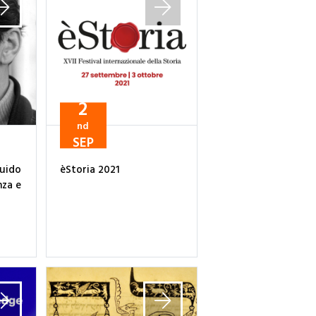
2
nd
SEP
Guido
èStoria 2021
enza e