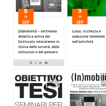
8
9
th
th
SEP
SEP
(In)mobilità – settimana
Lusso, ricchezza e
didattica estiva del
seduzione femminile
Dottorato interateneo in
nell'antichità
Storia delle società, delle
istituzioni e del pensiero