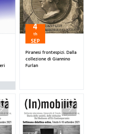
4
th
SEP
Piranesi frontespizi. Dalla
collezione di Giannino
eri
Furlan