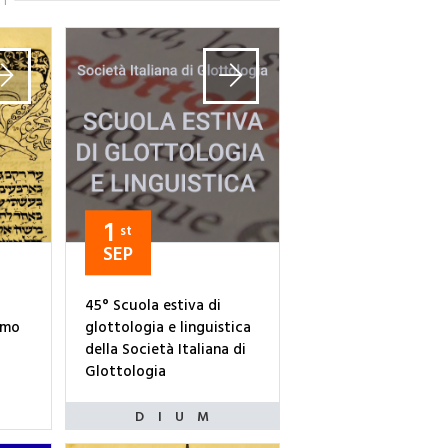
TI
1
st
SEP
45° Scuola estiva di
smo
glottologia e linguistica
della Società Italiana di
Glottologia