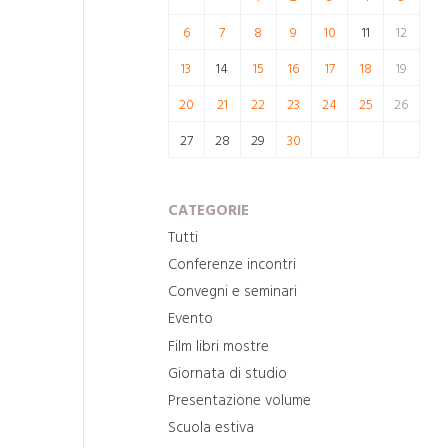
6
7
8
9
10
11
12
13
14
15
16
17
18
19
20
21
22
23
24
25
26
27
28
29
30
CATEGORIE
Tutti
Conferenze incontri
Convegni e seminari
Evento
Film libri mostre
Giornata di studio
Presentazione volume
Scuola estiva