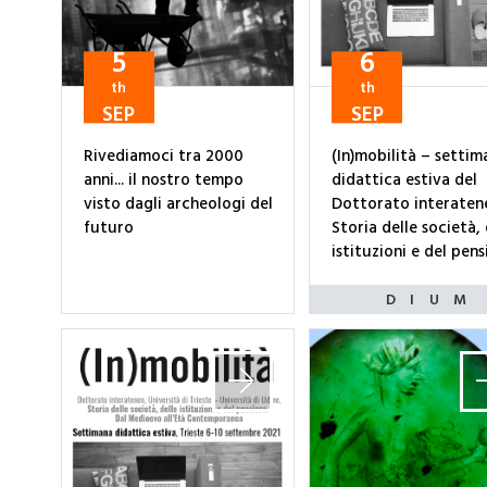
5
6
th
th
SEP
SEP
Rivediamoci tra 2000
(In)mobilità – settim
anni... il nostro tempo
didattica estiva del
visto dagli archeologi del
Dottorato interaten
futuro
Storia delle società, 
istituzioni e del pens