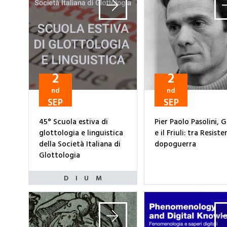
2
2
nd
nd
SEP
SEP
45° Scuola estiva di
Pier Paolo Pasolini, 
glottologia e linguistica
e il Friuli: tra Resist
della Società Italiana di
dopoguerra
Glottologia