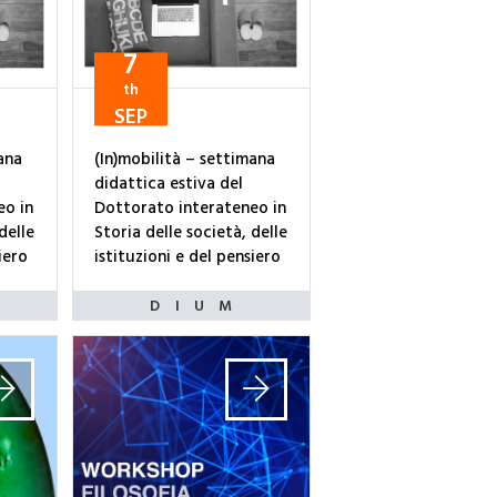
7
th
SEP
ana
(In)mobilità – settimana
didattica estiva del
eo in
Dottorato interateneo in
delle
Storia delle società, delle
iero
istituzioni e del pensiero